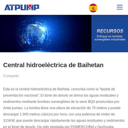
Hogar
Sobre nosotros
Bomba sumergible
Central hidroeléctrica de Baihetan
Soluciones
Recursos
Compartir:
Distribuidor
Esta es la central hidroeléctrica de Baiheta, conocida como la "tarjeta de
Contacta con nosotros
presentación nacional". El túnel de desvío se drena las aguas residuales y
sedimentos mediante bombas sumergibles de la serie BQS producidas por
Antai pumps. La bomba tiene una altura de elevación de 70 metros y puede
Descargar catálogo
descargar 1.000 metros cúbicos por hora, con una potencia de motor de
315KW, que puede descargar rápidamente las aguas residuales y sedimentos
en el túnel de desvío. Ha sido elogiada por POWERCHINA y Gezhouba